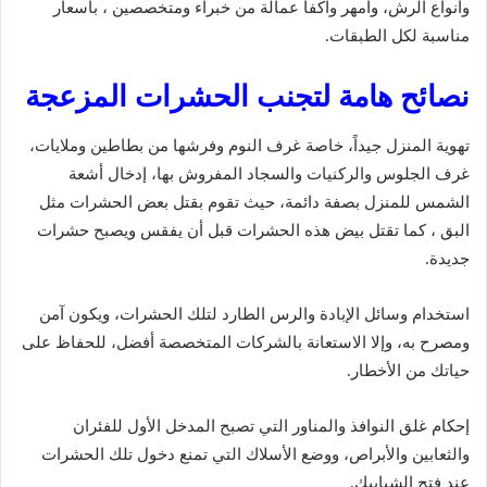
وأنواع الرش، وأمهر واكفأ عمالة من خبراء ومتخصصين ، بأسعار
مناسبة لكل الطبقات.
نصائح هامة لتجنب الحشرات المزعجة
تهوية المنزل جيداً، خاصة غرف النوم وفرشها من بطاطين وملايات،
غرف الجلوس والركنيات والسجاد المفروش بها، إدخال أشعة
الشمس للمنزل بصفة دائمة، حيث تقوم بقتل بعض الحشرات مثل
البق ، كما تقتل بيض هذه الحشرات قبل أن يفقس ويصبح حشرات
جديدة.
استخدام وسائل الإبادة والرس الطارد لتلك الحشرات، ويكون آمن
ومصرح به، وإلا الاستعانة بالشركات المتخصصة أفضل، للحفاظ على
حياتك من الأخطار.
إحكام غلق النوافذ والمناور التي تصبح المدخل الأول للفئران
والثعابين والأبراص، ووضع الأسلاك التي تمنع دخول تلك الحشرات
عند فتح الشبابيك.