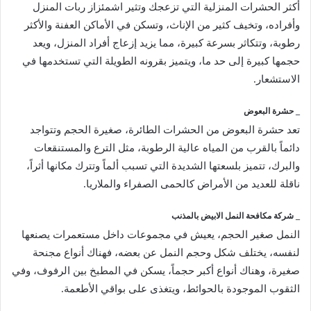
أكثر الحشرات المنزلية التي تزعجك وتثير اشمئزاز ربات المنزل
وأفراده، وتخيف كثير من الإناث، وتسكن في الأماكن العفنة والأكثر
رطوبة، وتتكاثر بسرعة كبيرة، مما يزيد إزعاج أفراد المنزل، ويعد
حجمها كبيرة إلى حد ما، ويتميز بقرونه الطويلة التي تستخدمها في
الاستشعار.
_ حشرة البعوض
تعد حشرة البعوض من الحشرات الطائرة، صغيرة الحجم وتتواجد
دائماً بالقرب من المياه عالية الرطوبة، مثل الترع والمستنقعات
والبرك، تتميز بلسعتها الشديدة التي تسبب ألماً وتترك مكانها أثراً،
ناقلة للعديد من الأمراض كالحمى الصفراء والملاريا.
_ شركة مكافحة النمل الابيض بالمذنب
النمل صغير الحجم، يعيش في مجموعات داخل مستعمرات يصنعها
لنفسه، يختلف شكل وحجم النمل عن بعضه، فهناك أنواع مجنحة
صغيرة، وهناك أنواع أكبر حجماً، يسكن في المطبخ بين الرفوف، وفي
الثقوب الموجودة بالحوائط، ويتغذى على بواقي الأطعمة.