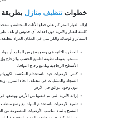
سعر 
خطوات
تنظيف منازل
بطريقة 
إزالة الغبار المتراكم على قطع الأثاث المختلفة باستخ
كاملة للغبار والاتربة دون احداث أي خدوش او تلف عل
الستائر والوسائد والكراسي في المكان المراد تنظيفه.
الخطوة الثانية هي وضع بعض من الملمع أو مواد
مسحها بفوطة نظيفة لتلميع الخشب والزجاج وإزالة 
الأسطح الزجاجية وتلميع زجاج النوافذ.
كنس الارضيات جيدا باستخدام المكنسة الكهربائي
السجاد والمشايات في مختلف انحاء المنزل، ويجب
دون وجود عوائق في الأرض.
إزالة الأتربة التي تم قنصها من الأرض ووضعها في
تلميع الارضيات باستخدام المياه مع وضع منظف في 
المسح بالماء مناسب الأرضيات المصنوعة من السير
من الباركية يجب تنظيفه بالمواد المخصصة لتلميع 