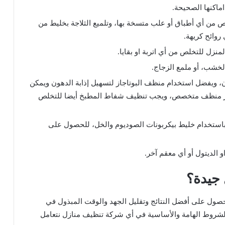
ماكنها الصحيحة.
لص من أي أطباق أو علب متسخة بها، وتلميع الثلاجة بخليط من
روائح كريهة.
لمنزل للتخلص من أي اتربة او بقايا.
لخشب، أو ملمع الزجاج.
، ويفضل استخدام منظف البوتاجاز لتسهيل إذابة الدهون ويمكن
افر منظف متخصص، ويجب تنظيف شفاط المطبخ أيضا للتخلص
باستخدام خليط بيكربونات الصوديوم والخل، للحصول على
 الديتول أو أي معقم آخر.
 جيدة؟
لحصول على أفضل النتائج وتقليل الجهد والوقت المبذول في
الشروط الهامة والأساسية في أي شركة تنظيف منازل نتعامل