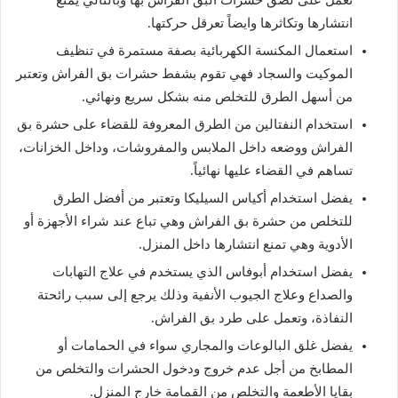
تعمل على لصق حشرات البق الفراش بها وبالتالي يمنع
انتشارها وتكاثرها وايضاً تعرقل حركتها.
استعمال المكنسة الكهربائية بصفة مستمرة في تنظيف
الموكيت والسجاد فهي تقوم بشفط حشرات بق الفراش وتعتبر
من أسهل الطرق للتخلص منه بشكل سريع ونهائي.
استخدام النفتالين من الطرق المعروفة للقضاء على حشرة بق
الفراش ووضعه داخل الملابس والمفروشات، وداخل الخزانات،
تساهم في القضاء عليها نهائياً.
يفضل استخدام أكياس السيليكا وتعتبر من أفضل الطرق
للتخلص من حشرة بق الفراش وهي تباع عند شراء الأجهزة أو
الأدوية وهي تمنع انتشارها داخل المنزل.
يفضل استخدام أبوفاس الذي يستخدم في علاج التهابات
والصداع وعلاج الجيوب الأنفية وذلك يرجع إلى سبب رائحتة
النفاذة، وتعمل على طرد بق الفراش.
يفضل غلق البالوعات والمجاري سواء في الحمامات أو
المطابخ من أجل عدم خروج ودخول الحشرات والتخلص من
بقايا الأطعمة والتخلص من القمامة خارج المنزل.