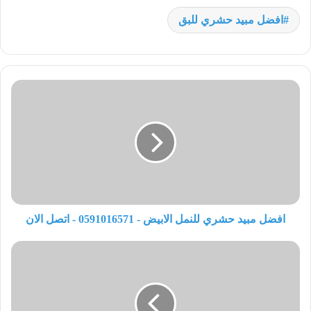
افضل مبيد حشري للبق
افضل مبيد حشري للنمل الابيض - 0591016571 - اتصل الان