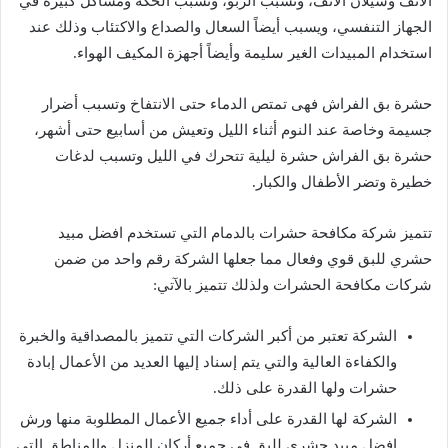
الأنف وسيلان الأنف، وتسبب الربو، وتسبب الحكة ومشاكل كبيرة في
الجهاز التنفسي، ويسبب أيضاً السعال والصداع والاكتئاب وذلك عند
استخدام المبيدات الغير سليمة وأيضاً أجهزة المكيف الهواء.
حشرة بق الفراش فهى تمتص الدماء حتى الانتفاخ وتسبب أضرار
جسيمة وخاصة عند النوم أثناء الليل وتعيش من أسابيع حتى أشهر،
حشرة بق الفراش حشرة ليلية تتحرك في الليل وتسبب لدغات
خطيرة وتضر الأطفال والكبار.
تتميز شركة مكافحة حشرات بالدمام التي تستخدم افضل مبيد
حشري للبق قوي وفعال مما جعلها الشركة رقم واحد من ضمن
شركات مكافحة الحشرات ولذلك تتميز بالآتي:
الشركة تعتبر من أكبر الشركات التي تتميز بالمصداقية والخبرة
والكفاءة العالية والتي يتم إسناد إليها العديد من الأعمال إبادة
حشرات ولها القدرة على ذلك.
الشركة لها القدرة على أداء جميع الأعمال المطلوبة منها ورش
افضل مبيد حشري للبق في جميع أركان المنزل والمناطق التي