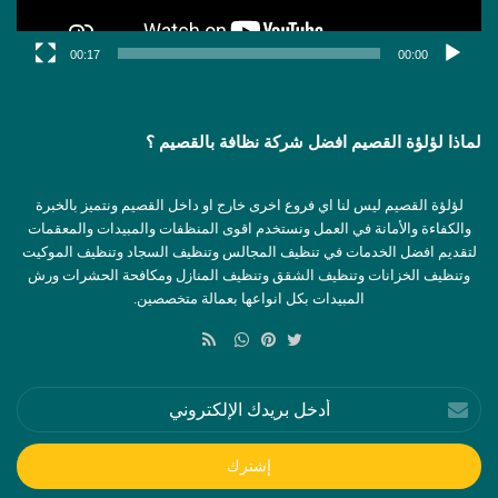
00:17
00:00
لماذا لؤلؤة القصيم افضل شركة نظافة بالقصيم ؟
لؤلؤة القصيم ليس لنا اي فروع اخرى خارج او داخل القصيم ونتميز بالخبرة
والكفاءة والأمانة في العمل ونستخدم اقوى المنظفات والمبيدات والمعقمات
لتقديم افضل الخدمات في تنظيف المجالس وتنظيف السجاد وتنظيف الموكيت
وتنظيف الخزانات وتنظيف الشقق وتنظيف المنازل ومكافحة الحشرات ورش
المبيدات بكل انواعها بعمالة متخصصين.
ملخص
الموقع
تويتر
بينتيريست
واتساب
RSS
أدخل
بريدك
الإلكتروني