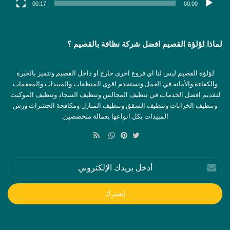
00:17
00:00
لماذا لؤلؤة القصيم افضل شركة نظافة بالقصيم ؟
لؤلؤة القصيم ليس لنا اي فروع اخرى خارج او داخل القصيم ونتميز بالخبرة
والكفاءة والأمانة في العمل ونستخدم اقوى المنظفات والمبيدات والمعقمات
لتقديم افضل الخدمات في تنظيف المجالس وتنظيف السجاد وتنظيف الموكيت
وتنظيف الخزانات وتنظيف الشقق وتنظيف المنازل ومكافحة الحشرات ورش
المبيدات بكل انواعها بعمالة متخصصين.
ملخص
الموقع
تويتر
بينتيريست
واتساب
RSS
أدخل
بريدك
الإلكتروني