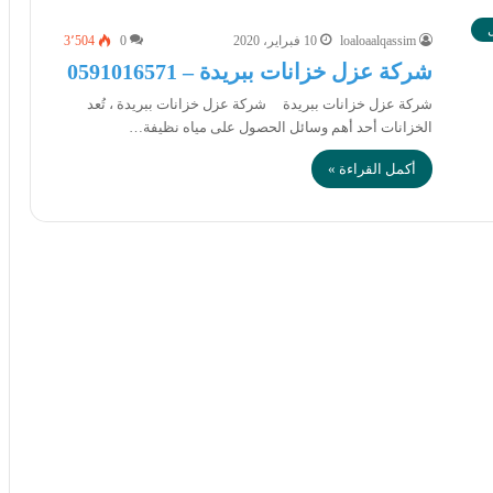
loaloaalqassim
10 فبراير، 2020
0
3٬504
شركة عزل خزانات ببريدة – 0591016571
شركة عزل خزانات ببريدة شركة عزل خزانات ببريدة ، تُعد
الخزانات أحد أهم وسائل الحصول على مياه نظيفة…
أكمل القراءة »