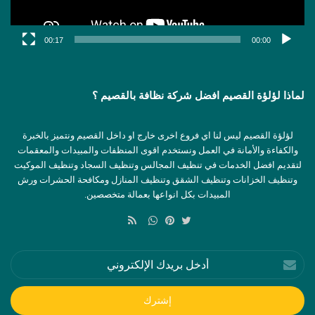
00:17
00:00
لماذا لؤلؤة القصيم افضل شركة نظافة بالقصيم ؟
لؤلؤة القصيم ليس لنا اي فروع اخرى خارج او داخل القصيم ونتميز بالخبرة
والكفاءة والأمانة في العمل ونستخدم اقوى المنظفات والمبيدات والمعقمات
لتقديم افضل الخدمات في تنظيف المجالس وتنظيف السجاد وتنظيف الموكيت
وتنظيف الخزانات وتنظيف الشقق وتنظيف المنازل ومكافحة الحشرات ورش
المبيدات بكل انواعها بعمالة متخصصين.
ملخص
الموقع
تويتر
بينتيريست
واتساب
RSS
أدخل
بريدك
الإلكتروني