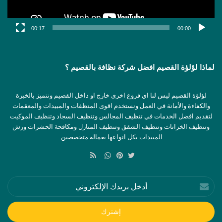
00:17
00:00
لماذا لؤلؤة القصيم افضل شركة نظافة بالقصيم ؟
لؤلؤة القصيم ليس لنا اي فروع اخرى خارج او داخل القصيم ونتميز بالخبرة
والكفاءة والأمانة في العمل ونستخدم اقوى المنظفات والمبيدات والمعقمات
لتقديم افضل الخدمات في تنظيف المجالس وتنظيف السجاد وتنظيف الموكيت
وتنظيف الخزانات وتنظيف الشقق وتنظيف المنازل ومكافحة الحشرات ورش
المبيدات بكل انواعها بعمالة متخصصين.
ملخص
الموقع
تويتر
بينتيريست
واتساب
RSS
أدخل
بريدك
الإلكتروني