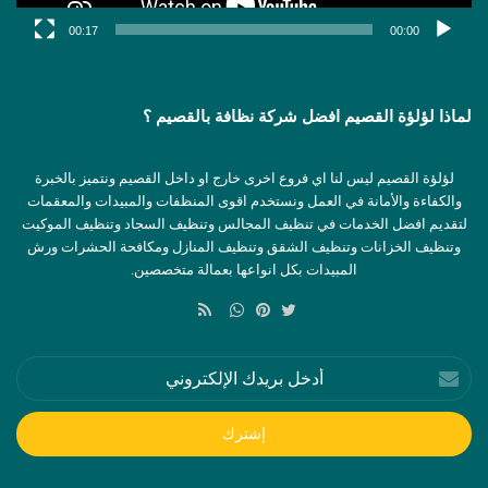
00:17
00:00
لماذا لؤلؤة القصيم افضل شركة نظافة بالقصيم ؟
لؤلؤة القصيم ليس لنا اي فروع اخرى خارج او داخل القصيم ونتميز بالخبرة
والكفاءة والأمانة في العمل ونستخدم اقوى المنظفات والمبيدات والمعقمات
لتقديم افضل الخدمات في تنظيف المجالس وتنظيف السجاد وتنظيف الموكيت
وتنظيف الخزانات وتنظيف الشقق وتنظيف المنازل ومكافحة الحشرات ورش
المبيدات بكل انواعها بعمالة متخصصين.
ملخص
الموقع
تويتر
بينتيريست
واتساب
RSS
أدخل
بريدك
الإلكتروني