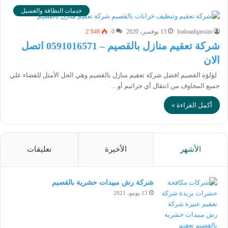
خدمات النظافة والغسيل
loaloaalqassim
13 نوفمبر، 2020
0
2٬848
شركة تعقيم منازل بالقصيم – 0591016571 اتصل
الان
لؤلؤة القصيم افضل شركة تعقيم منازل بالقصيم وهي الحل الأمثل للقضاء علي
جميع المخاوف من انتقال أي جراثيم أو…
أكمل القراءة »
الأشهر
الأخيرة
تعليقات
شركة رش مبيدات حشرية بالقصيم
13 يونيو، 2021