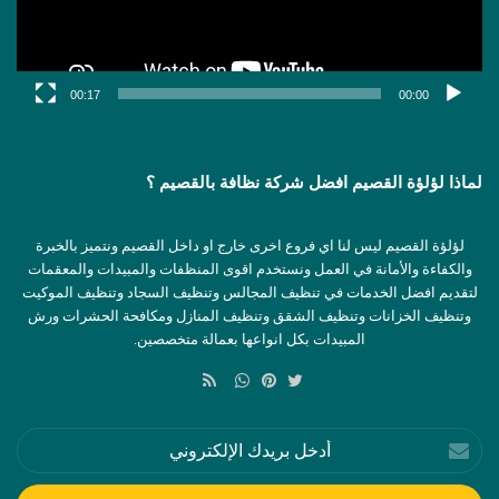
00:17
00:00
لماذا لؤلؤة القصيم افضل شركة نظافة بالقصيم ؟
لؤلؤة القصيم ليس لنا اي فروع اخرى خارج او داخل القصيم ونتميز بالخبرة
والكفاءة والأمانة في العمل ونستخدم اقوى المنظفات والمبيدات والمعقمات
لتقديم افضل الخدمات في تنظيف المجالس وتنظيف السجاد وتنظيف الموكيت
وتنظيف الخزانات وتنظيف الشقق وتنظيف المنازل ومكافحة الحشرات ورش
المبيدات بكل انواعها بعمالة متخصصين.
ملخص
الموقع
تويتر
بينتيريست
واتساب
RSS
أدخل
بريدك
الإلكتروني