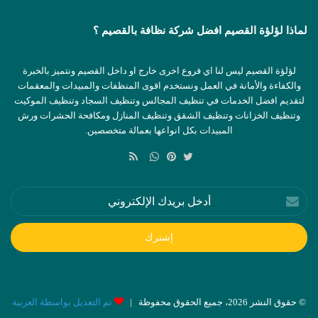
لماذا لؤلؤة القصيم افضل شركة نظافة بالقصيم ؟
لؤلؤة القصيم ليس لنا اي فروع اخرى خارج او داخل القصيم ونتميز بالخبرة
والكفاءة والأمانة في العمل ونستخدم اقوى المنظفات والمبيدات والمعقمات
لتقديم افضل الخدمات في تنظيف المجالس وتنظيف السجاد وتنظيف الموكيت
وتنظيف الخزانات وتنظيف الشقق وتنظيف المنازل ومكافحة الحشرات ورش
المبيدات بكل انواعها بعمالة متخصصين.
ملخص
الموقع
تويتر
بينتيريست
واتساب
RSS
أدخل
بريدك
الإلكتروني
© حقوق النشر 2026، جميع الحقوق محفوظة |
تم التعديل بواسطة العربية