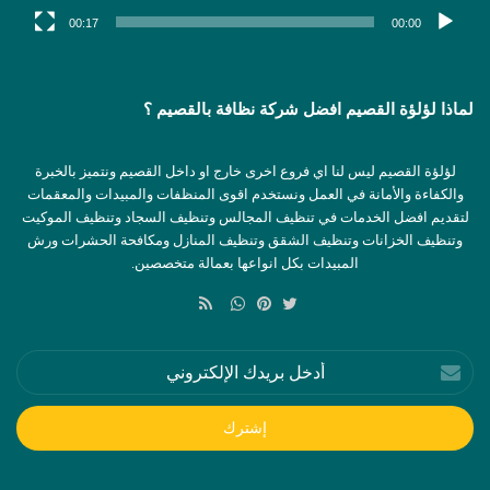
00:17
00:00
لماذا لؤلؤة القصيم افضل شركة نظافة بالقصيم ؟
لؤلؤة القصيم ليس لنا اي فروع اخرى خارج او داخل القصيم ونتميز بالخبرة
والكفاءة والأمانة في العمل ونستخدم اقوى المنظفات والمبيدات والمعقمات
لتقديم افضل الخدمات في تنظيف المجالس وتنظيف السجاد وتنظيف الموكيت
وتنظيف الخزانات وتنظيف الشقق وتنظيف المنازل ومكافحة الحشرات ورش
المبيدات بكل انواعها بعمالة متخصصين.
ملخص
الموقع
تويتر
بينتيريست
واتساب
RSS
أدخل
بريدك
الإلكتروني