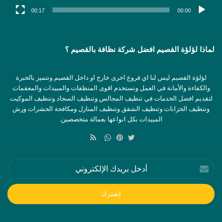
00:17
00:00
لماذا لؤلؤة القصيم افضل شركة نظافة بالقصيم ؟
لؤلؤة القصيم ليس لنا اي فروع اخرى خارج او داخل القصيم ونتميز بالخبرة
والكفاءة والأمانة في العمل ونستخدم اقوى المنظفات والمبيدات والمعقمات
لتقديم افضل الخدمات في تنظيف المجالس وتنظيف السجاد وتنظيف الموكيت
وتنظيف الخزانات وتنظيف الشقق وتنظيف المنازل ومكافحة الحشرات ورش
المبيدات بكل انواعها بعمالة متخصصين.
ملخص
الموقع
تويتر
بينتيريست
واتساب
RSS
أدخل
بريدك
الإلكتروني