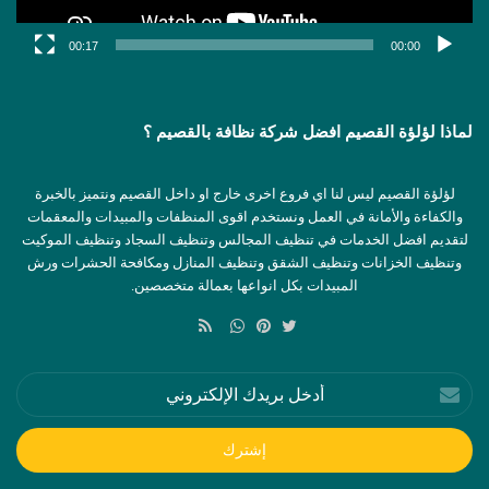
00:17
00:00
لماذا لؤلؤة القصيم افضل شركة نظافة بالقصيم ؟
لؤلؤة القصيم ليس لنا اي فروع اخرى خارج او داخل القصيم ونتميز بالخبرة
والكفاءة والأمانة في العمل ونستخدم اقوى المنظفات والمبيدات والمعقمات
لتقديم افضل الخدمات في تنظيف المجالس وتنظيف السجاد وتنظيف الموكيت
وتنظيف الخزانات وتنظيف الشقق وتنظيف المنازل ومكافحة الحشرات ورش
المبيدات بكل انواعها بعمالة متخصصين.
ملخص
الموقع
تويتر
بينتيريست
واتساب
RSS
أدخل
بريدك
الإلكتروني